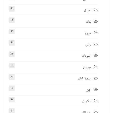
37
العراق
18
لبنان
35
سوريا
31
تونس
38
السودان
3
موريتانيا
54
سلطنة عمان
11
اليمن
54
الكويت
5
جزر القمر