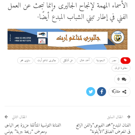
الأسماء المهمة لإنجاح الجاليرى وإنما نبحث عن العمل
الفني في إطار تبني الشباب المبدع أيضًا·
مصر
السعودية
أحمد جمال
فن تشكيلى
جاليرى تناغم أرت
سلوى حجر
مطلوبة قربان
0
مشاركة
المقال السابق
المقال التالي
الفنان المبدع”محمد الفيومى”والفن الرائع
الفنانة التونسية المتألقة عزيزة بحر الباجى
فى المعرض الضافى”الأيقونة”
ومعرض “ريحة جربة” بتونس