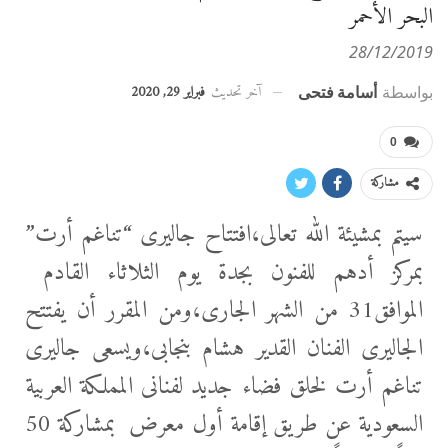
البحر الأحمر
28/12/2019
آخر تحديث
فبراير 29, 2020
بواسطة
أسامة فتحى
0
مشاركة
سيتم بمشيئة الله تعالى،افتتاح جاليرى “تناغم أرت”
بمركز أدهم للفنون بجدة يوم الثلاثاء القادم
الموافق31 من الشهر الجارى،ومن المقرر أن يفتتح
الجاليرى الفنان القدير هشام بنجابى،ويسعى جاليرى
تناغم أرت لخلق فضاء جديد لفنانى المملكة العربية
السعودية عن طريق إقامة أول معرض بمشاركة 50