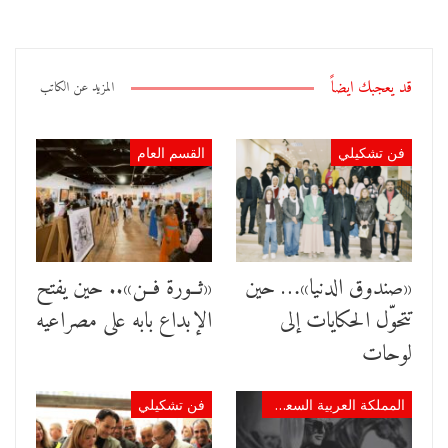
قد يعجبك ايضاً
المزيد عن الكاتب
فن تشكيلي
القسم العام
«صندوق الدنيا»… حين
«ثــورة فــن».. حين يفتح
تتحوّل الحكايات إلى
الإبداع بابه على مصراعيه
لوحات
المملكة العربية السعودية
فن تشكيلي