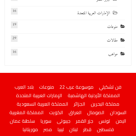
16
الإمارات العربية المتحدة
19
منوعات
29
مقالات
16
مواهب
فن تشكيلي
موسوعة عرب 22
منوعات
بلاد العرب
المملكة الأردنية الهاشمية
الإمارات العربية المتحدة
مملكة البحرين
الجزائر
المملكة العربية السعودية
السودان
الصومال
العراق
الكويت
المملكة المغربية
اليمن
تونس
جزر القمر
جيبوتى
سوريا
سلطنة عمان
فلسطين
قطر
لبنان
ليبيا
مصر
موريتانيا