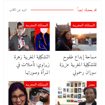
قد يعجبك ايضاً
المزيد عن الكاتب
المملكة المغربية
المملكة المغربية
مساحة إبداع طفوح
التشكيلية المغربية زهرة
للتشكيلية المغربية عزيزة
زيراوي: تأمـلات في
سوزان رحموني
المـرأة وصورتهـا
مصر
المملكة المغربية