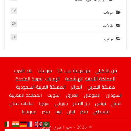
19
منوعات
29
مقالات
16
مواهب
فن تشكيلي
موسوعة عرب 22
منوعات
بلاد العرب
المملكة الأردنية الهاشمية
الإمارات العربية المتحدة
مملكة البحرين
الجزائر
المملكة العربية السعودية
السودان
الصومال
العراق
الكويت
المملكة المغربية
اليمن
تونس
جزر القمر
جيبوتى
سوريا
سلطنة عمان
فلسطين
قطر
لبنان
ليبيا
مصر
موريتانيا
© 2025 - جميع الحقوق محفوظة.