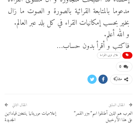
مدعوما بالمتابعة القرائية بالصورة و الصوت ما زال
بخير بحسب إمكانيات القراء في كل بلد عبر العالم.
و الله أعلم.
فاكتب و أقرأ بدون حساب…
علال فرى-القراءة
0
مشاركة
المقال السابق
المقال التالي
العرب هم الذين أطلقوا اسم”جزر القمر”
إعلاميات موريتانيا ينتخبن قياداتهن
على هذا الأرخبيل
الجديدة