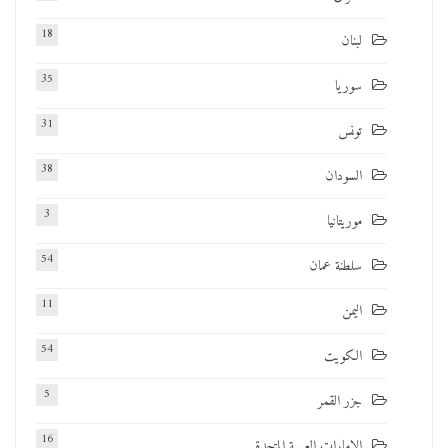
18
لبنان
35
سوريا
31
تونس
38
السودان
3
موريتانيا
54
سلطنة عمان
11
اليمن
54
الكويت
5
جزر القمر
16
الإمارات العربية المتحدة