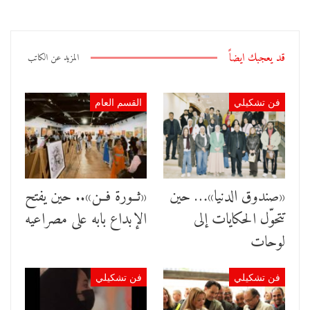
قد يعجبك ايضاً
المزيد عن الكاتب
فن تشكيلي
القسم العام
«صندوق الدنيا»… حين
«ثــورة فــن».. حين يفتح
تتحوّل الحكايات إلى
الإبداع بابه على مصراعيه
لوحات
فن تشكيلي
فن تشكيلي