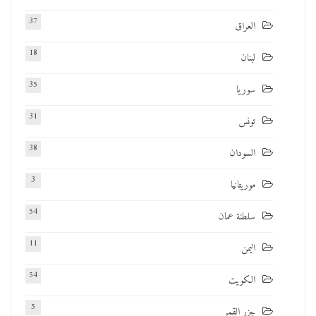
37
العراق
18
لبنان
35
سوريا
31
تونس
38
السودان
3
موريتانيا
54
سلطنة عمان
11
اليمن
54
الكويت
5
جزر القمر