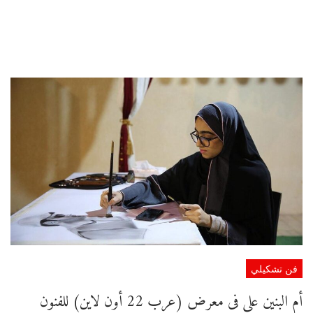
فن تشكيلي
أم البنين علي فى معرض (عرب 22 أون لاين) للفنون