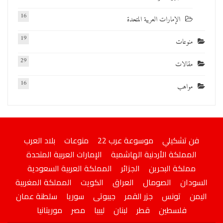
16
الإمارات العربية المتحدة
19
منوعات
29
مقالات
16
مواهب
فن تشكيلي
موسوعة عرب 22
منوعات
بلاد العرب
المملكة الأردنية الهاشمية
الإمارات العربية المتحدة
مملكة البحرين
الجزائر
المملكة العربية السعودية
السودان
الصومال
العراق
الكويت
المملكة المغربية
اليمن
تونس
جزر القمر
جيبوتى
سوريا
سلطنة عمان
فلسطين
قطر
لبنان
ليبيا
مصر
موريتانيا