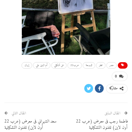
مصر
قطر
الدوحة
عرب22
فن تشكيلي
أم البنين علي
إيران
0
مشاركة
المقال السابق
المقال التالي
فاطمة رجب فى معرض (عرب 22
سعد الشهراني فى معرض (عرب 22
أون لاين) للفنون التشكيلية
أون لاين) للفنون التشكيلية