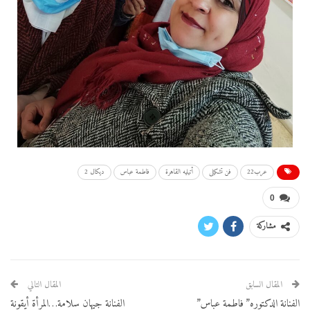
عرب22
فن تشكيلى
أتيليه القاهرة
فاطمة عباس
ديكال 2
0
مشاركة
المقال السابق
المقال التالي
الفنانة الدكتوره” فاطمة عباس”
الفنانة جيهان سلامة…المرأة أيقونة