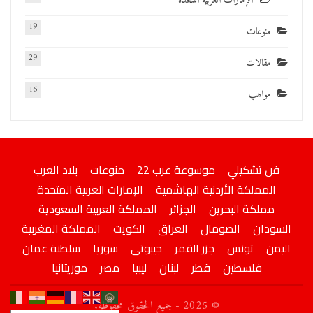
الإمارات العربية المتحدة
19
منوعات
29
مقالات
16
مواهب
فن تشكيلي
موسوعة عرب 22
منوعات
بلاد العرب
المملكة الأردنية الهاشمية
الإمارات العربية المتحدة
مملكة البحرين
الجزائر
المملكة العربية السعودية
السودان
الصومال
العراق
الكويت
المملكة المغربية
اليمن
تونس
جزر القمر
جيبوتى
سوريا
سلطنة عمان
فلسطين
قطر
لبنان
ليبيا
مصر
موريتانيا
© 2025 - جميع الحقوق محفوظة.