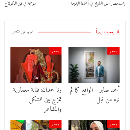
واستحضار عبق التاريخ في أعمالها البديعة
متوهجة في فن الكولاج
قد يعجبك ايضاً
المزيد عن الكاتب
مصر
مصر
أحمد صابر – الواقع كما لم
رنا حمدان: فنانة معمارية
نره من قبل
تمزج بين الشكل
والمشاعر
مصر
مصر