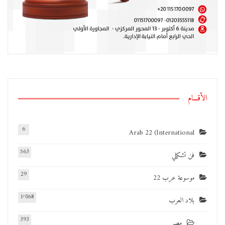
الأقسام
6
Arab 22 (International
563
فن تشكيلي
29
موسوعة عرب 22
1٬068
بلاد العرب
393
مصر