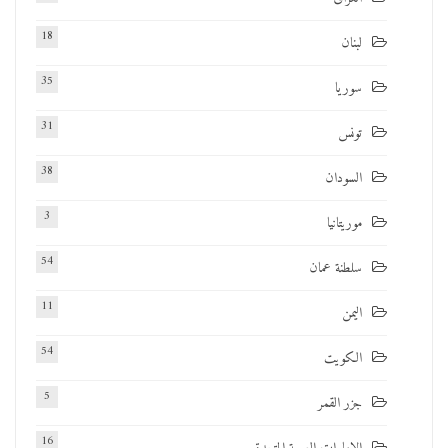
18
لبنان
35
سوريا
31
تونس
38
السودان
3
موريتانيا
54
سلطنة عمان
11
اليمن
54
الكويت
5
جزر القمر
16