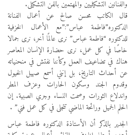
والفنانين التشكيليين والمهتمين بالفن التشكيلى.
قال الكاتب محسن صالح عن أعمال الفنانة
الدكتوره”فاطمة عباس”:”مع الأعمال الخزفية
للدكتوره “فاطمة عباس” نرى عالمًا أخر، نرى جمالا
خاصًا في كل عمل، نرى حضارة الإنسان المعاصر
هناك في تضاعيف العمل وكأننا نفتش في منحنياته
عن أحداث التاريخ، بل إنني أسمع صهيل الخيول
وقدوم الجند وسكون الحارات وعزف المطر
واندلاع الثورات وصمت النساء وجري الصبية. إن
الحلم الجميل ورائحة الماضي تتجلى في كل عمل فني” .
الجدير بالذكر أن الأستاذة الدكتوره فاطمة عباس