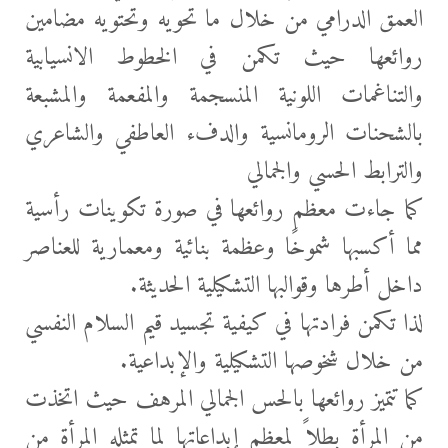
العمق الدرامي من خلال ما
تحويه وتحتويه مضامين
روائعها حيث تكمن في الخطوط الانسيابية
والتناغمات اللونية المنسجمة والمفعمة والمشبعة
بالشحنات الرومانسية والدفء العاطفي والشاعري
والترابط الحسي والجمالي
كما جاءت معظم روائعها في صورة تكوينات رأسية
مما أكسبها شموخًا وعظمة بنائية ومعمارية للعناصر
داخل أطرها وقوالبها التشكيلية الحديثة.
لذا تكمن فرادتها في كيفية تجسيد قيم السلام النفسي
من خلال شخوصها التشكيلية والإبداعية.
كما تتميز روائعها بالحس الجمالي المرهف حيث اتخذت
من المرأة بطلاً لمعظم إبداعاتها لما تمثله المرأة من