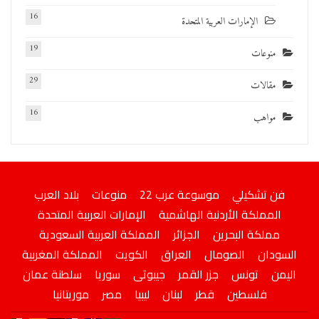
16
الإمارات العربية المتحدة
19
منوعات
29
مقالات
16
مواهب
فن تشكيلي
موسوعة عرب 22
منوعات
بلاد العرب
المملكة الأردنية الهاشمية
الإمارات العربية المتحدة
مملكة البحرين
الجزائر
المملكة العربية السعودية
السودان
الصومال
العراق
الكويت
المملكة المغربية
اليمن
تونس
جزر القمر
جيبوتى
سوريا
سلطنة عمان
فلسطين
قطر
لبنان
ليبيا
مصر
موريتانيا