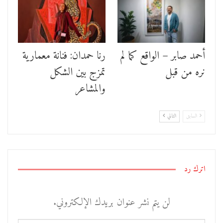
أحمد صابر – الواقع كما لم
رنا حمدان: فنانة معمارية
نره من قبل
تمزج بين الشكل
والمشاعر
السابق
التالي
اترك رد
لن يتم نشر عنوان بريدك الإلكتروني.