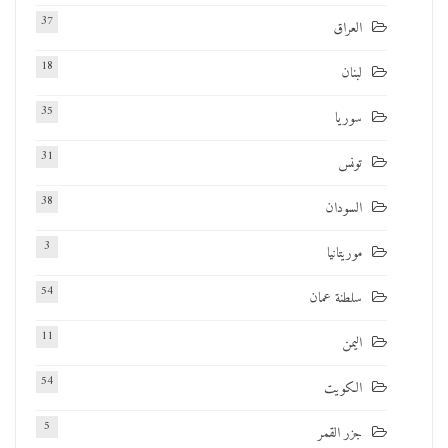
37
العراق
18
لبنان
35
سوريا
31
تونس
38
السودان
3
موريتانيا
54
سلطنة عمان
11
اليمن
54
الكويت
5
جزر القمر