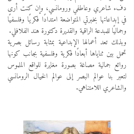
دفء شاعري وعاطفي ورومانسي، وإن كنت أرى
في إبداعاتها بخبرتي المتواضعة امتدادًا فكريًا وفلسفيًا
وجماليًا للمبدعة الراقية والقديرة دكتورة هند الفلافلي.
وبذلك تعد أعمالها الإبداعية بمثابة رسائل بصرية
تحمل بين ثناياها أبعادًا فكرية وفلسفية بجانب كونها
روائع جمالية مصاغة بصورة مغايرة للواقع الملموس
لتعبر بنا عوالم البصر إلى عوالم الخيال الرومانسي
والشاعري اللامتناهي.