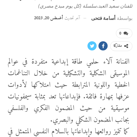
للفنان سعيد العبد،سلسلة (كل يوم مبدع مصري)
آخر تحديث
أغسطس 20, 2023
بواسطة
أسامة فتحى
0
مشاركة
الفنانة آلاء حلمي طاقة إبداعية متفردة في عوالم
الموسيقى الشكلية والتشكيلية من خلال التناغمات
الخطية واللونية المترابطة حيث امتلاكها لأدوات
عزفها بمهارة فائقة. فإبداعاتها تعد بمثابة سيمفونيات
موسيقية من حيث المضمون الفكري والفلسفي
بجانب المضمون الشكلي والبصري.
كما تتميز روائعها وإبداعاتها بالسلام النفسي المتمثل في