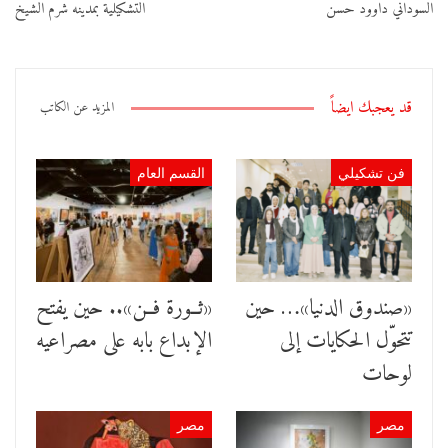
السوداني داوود حسن
التشكيلية بمدينه شرم الشيخ
قد يعجبك ايضاً
المزيد عن الكاتب
فن تشكيلي
القسم العام
«صندوق الدنيا»… حين
«ثــورة فــن».. حين يفتح
تتحوّل الحكايات إلى
الإبداع بابه على مصراعيه
لوحات
مصر
مصر