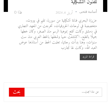
للفنون التشكيلية
أسامة فتحى
أبريل 6, 2024
0
عزيزة البحري فنانة تشكيلية من سوريا، تقيم في بيروت.
متخصصة في لوحات الحروفيات، تخرجت من المعهد التجاري
في دمشق وكانت تتمتع بموهبة الرسم منذ الصغر، وكان خطها
جميلًا بالطبع. اكتشفت حبها وشغفها بالخط العربي منذ ست
سنوات، وهنا بدأت رحلتها. تعلمت الخط من أستاذها عوض
العبد الله، وكانت لها تجارب
قراءة المزيد