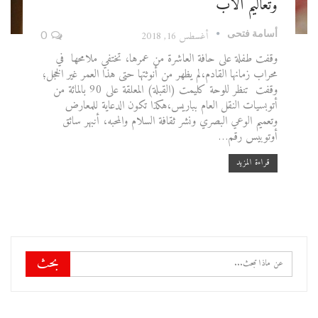
وتعاليم الأب
أسامة فتحى
أغسطس 16, 2018
0
وقفت طفلة على حافة العاشرة من عمرها، تختفي ملامحها في
محراب زمانها القادم،لم يظهر من أنوثتها حتى هذا العمر غير الخجل؛
وقفت تنظر للوحة كليمت (القبلة) المعلقة على 90 بالمائة من
أتوبسيات النقل العام بباريس،هكذا تكون الدعاية للمعارض
وتعميم الوعي البصري ونشر ثقافة السلام والمحبه، أنبهر سائق
أوتوبيس رقم…
قراءة المزيد