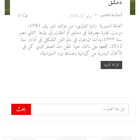
دمشق
أسامة فتحى
يوليو 23, 2018
0
الفنانة السورية راميا المولوي، من مواليد شهر يناير 1981،
درست تجارة مصرفية في دمشق ثم انتقلت إلى بلدها الثاني مصر
سنة 1999،بدأت الدخول في عالم الفن التشكيلي في أواخر سنة
2012، شجعها على ذالك حبها للفن منذ الصغر الذي كمن في
الأعمال اليدوية من كروشية وصناعة ورد السيراميك
قراءة المزيد