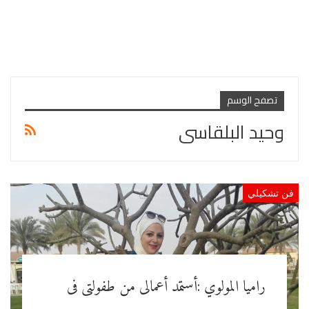
تصفح الوسم
وحيد البلقاسى
فن تشكيلي
راميا المولوي :أستمد أعمالى من طفولتى فى