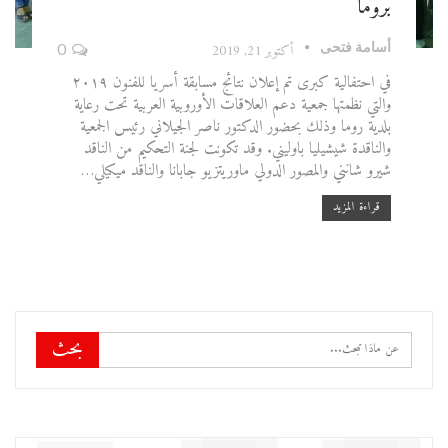
بروما
أسامة فتحى
أكتوبر 21, 2019
0
في احتفالية كبرى تم إعلان نتائج مسابقة أسريا للفنون ٢٠١٩
والتي نظمتها جمعية دعم العلاقات الأوروبية العربية تحت رعاية
بلدية روما وذلك بحضور الدكتور ناصر الجيلاني رئيس الجمعية
والناقدة شيشيليا باوليني. وقد تكونت لجنة التحكيم من الناقد
شيرو شانني والمصور الدولي ماوريتزيو جابانا والناقد ميكيلي…
قراءة المزيد