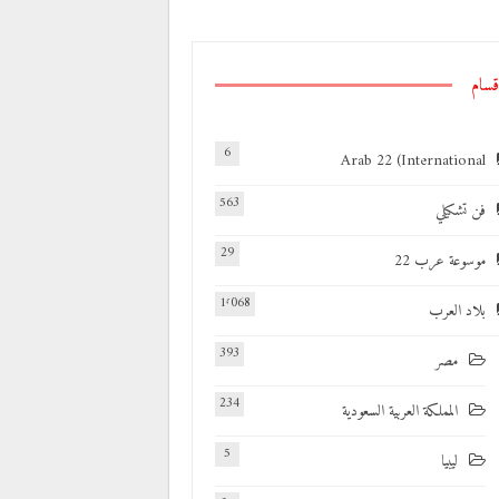
قسام
6
Arab 22 (International
563
فن تشكيلي
29
موسوعة عرب 22
1٬068
بلاد العرب
393
مصر
234
المملكة العربية السعودية
5
ليبيا