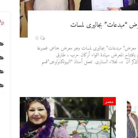
معرض “مبدعات” بجاليرى لمسات
الأ
0
ى،فى معرض” مبدعات” بجاليرى لمسات وهو معرض جماعى لمجموعة
م بافتتاح المعرض سيادة اللواء أركان حرب ، طارق
الذكر أن د. نجلاء السنارى تعمل أستاذ “البيوتكنولوجى”قسم
مصر