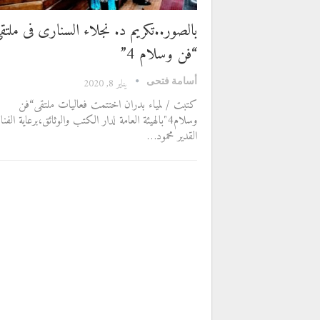
بالصور..تكريم د. نجلاء السنارى فى ملتق
“فن وسلام 4”
أسامة فتحى
يناير 8, 2020
كتبت / لمياء بدران اختتمت فعاليات ملتقى“فن
وسلام4″بالهيئة العامة لدار الكتب والوثائق،برعاية الفنا
القدير محمود…