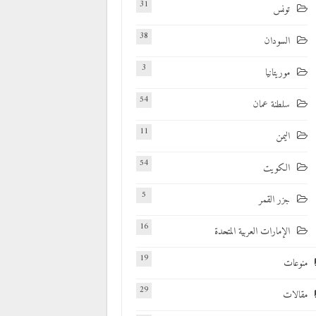
31
تونس
38
السودان
3
موريتانيا
54
سلطنة عمان
11
اليمن
54
الكويت
5
جزر القمر
16
الإمارات العربية المتحدة
19
منوعات
29
مقالات