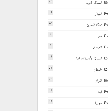
37
المملكة المغربية
11
الجزائر
62
مملكة البحرين
8
قطر
3
الصومال
13
المملكة الأردنية الهاشمية
28
فلسطين
37
العراق
18
لبنان
35
سوريا