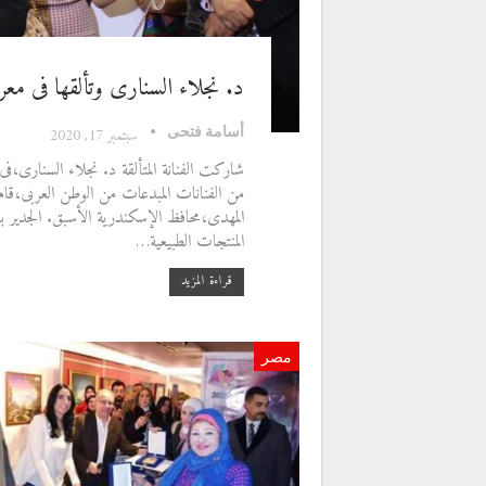
د. نجلاء السنارى وتألقها فى 
أسامة فتحى
سبتمبر 17, 2020
شاركت الفنانة المتألقة د. نجلاء السنار
من الفنانات المبدعات من الوطن العربى،قا
المهدى،محافظ الإسكندرية الأسبق. الجدير ب
المنتجات الطبيعية…
قراءة المزيد
مصر