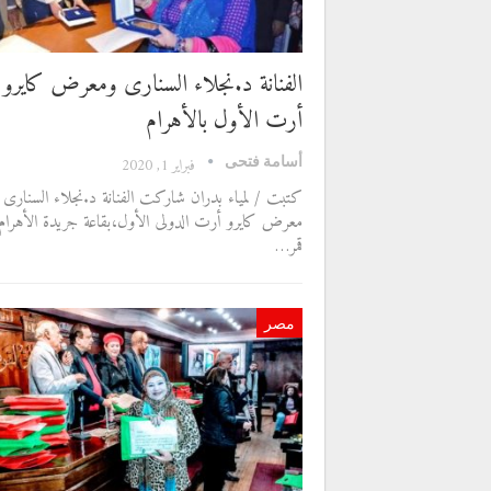
الفنانة د.نجلاء السنارى ومعرض كايرو
أرت الأول بالأهرام
أسامة فتحى
فبراير 1, 2020
كتبت / لمياء بدران شاركت الفنانة د.نجلاء السنارى 
معرض كايرو أرت الدولى الأول،بقاعة جريدة الأهرام
قمر…
مصر