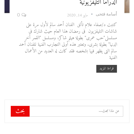
الدراما التليفزيونية
أسامة فتحى
مايو 14, 2020
0
كتبت د/صفاء علام تألق الفنان أحمد سالم لأول مرة على
شاشات التليفزيون فى رمضان هذا العام حيث شارك فى
مسلسلى"حب عمرى" بطولة هيثم شاكر، ومسلسل "القمر أخر
الدنيا" بطولة بشرى. وتعتبر هذه أولى التجارب الفنية للفنان أحمد
سالم التى يظهر فيها بشخصه فقد كانت له العديد من الأعمال
الفنية
قراءة المزيد