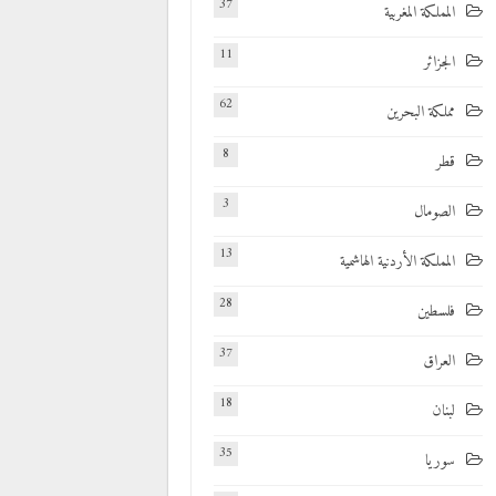
37
المملكة المغربية
11
الجزائر
62
مملكة البحرين
8
قطر
3
الصومال
13
المملكة الأردنية الهاشمية
28
فلسطين
37
العراق
18
لبنان
35
سوريا