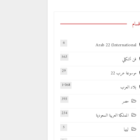
قسام
6
Arab 22 (International
563
فن تشكيلي
29
موسوعة عرب 22
1٬068
بلاد العرب
393
مصر
234
المملكة العربية السعودية
5
ليبيا