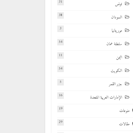
31
تونس
38
السودان
3
موريتانيا
54
سلطنة عمان
11
اليمن
54
الكويت
5
جزر القمر
16
الإمارات العربية المتحدة
19
منوعات
29
مقالات