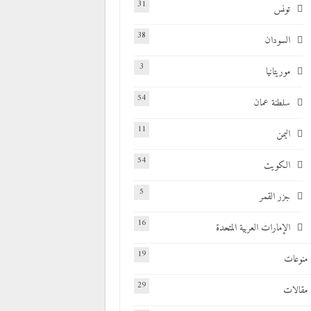
31
تونس
38
السودان
3
موريتانيا
54
سلطنة عمان
11
اليمن
54
الكويت
5
جزر القمر
16
الإمارات العربية المتحدة
19
منوعات
29
مقالات