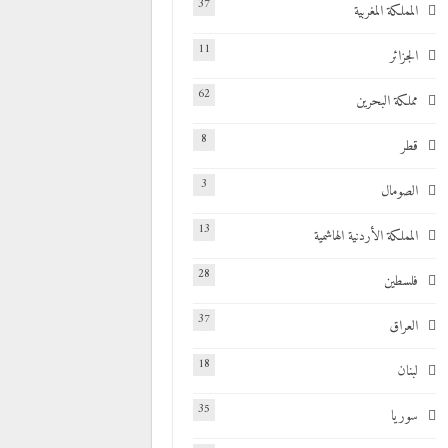
37
المملكة المغربية
11
الجزائر
62
مملكة البحرين
8
قطر
3
الصومال
13
المملكة الأردنية الهاشمية
28
فلسطين
37
العراق
18
لبنان
35
سوريا