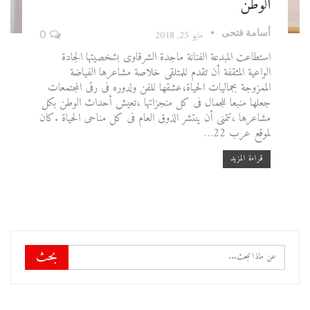
الوطن
أسامة فتحى
مايو 25, 2018
0
استطاعت المبدعة الفنانة ماجدة الشرقاوى بشخصيتها الجادة
الواعية المثقفة أن تقدم للمتلقى خلاصة مشاعرها الفياضة
الممزوجة بجماليات الحياة،عشقها للفن ولدوره فى رقى المجتمعات
جعلها منبعا للجمال فى كل منجزاتها ،تعيش أحداث الوطن بكل
مشاعرها ،تتمنى أن ينتشر الذوق العام فى كل مناحى الحياة .كان
لموقع عرب 22…
قراءة المزيد