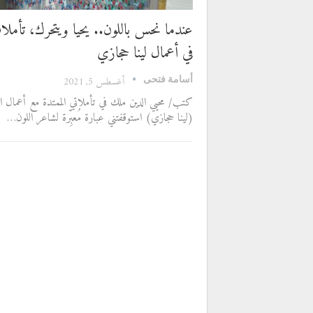
عندما نحس باللون.. يحيا ويتحرك، تأمل
في أعمال لينا حجازي
أسامة فتحى
أغسطس 5, 2021
كتب/ محيي الدين ملك في تأملاتي الممتدة مع أعمال الف
(لينا حجازي) استوقفتني عبارة مُعبِّرة لشاعر اللون…