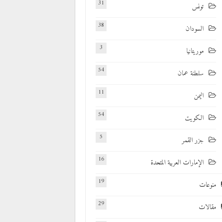
31
تونس
38
السودان
3
موريتانيا
54
سلطنة عمان
11
اليمن
54
الكويت
5
جزر القمر
16
الإمارات العربية المتحدة
19
منوعات
29
مقالات