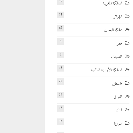
37
المملكة المغربية
11
الجزائر
62
مملكة البحرين
8
قطر
3
الصومال
13
المملكة الأردنية الهاشمية
28
فلسطين
37
العراق
18
لبنان
35
سوريا