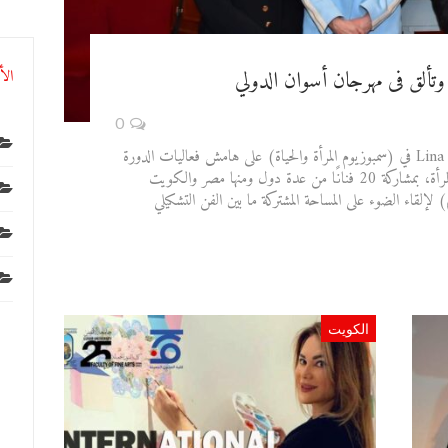
الأ
0
شاركت الفنانة الكويتية لينا حجازي Lina Hijazi في (سمبوزيوم المرأة والحياة) على هامش فعاليات الدورة
السادسة من مهرجان أسوان الدولي لأفلام المرأة، بمشاركة 20 فنانًا من عدة دول ومنها مصر والكويت
إلقاء الضوء على المساحة المشتركة ما بين الفن التشكيلي
الكويت