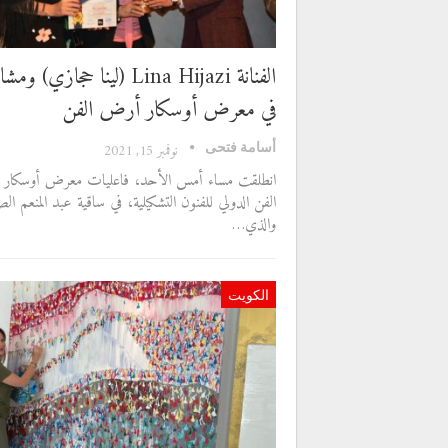
الفنانة Lina Hijazi (لينا حجازي) 
في معرض أوسكار أرض الفن
أسامة فتحى
نوفمبر 15, 2021
انطلقت مساء أمس الأحد، فاعليات معرض أوسكار
الفن الدولي للفنون التشكيلية، في ساقية عبد المنعم ال
والذي…
الكويت