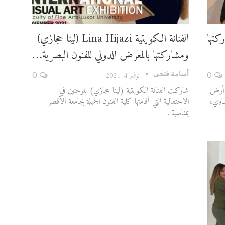
ومشاركتها
الفنانة الكويتية Lina Hijazi (لينا حجازي)
ومشاركتها بالمعرض الدولي للفنون البصرية…
أسامة فتحى
0
نوفمبر 4, 2021
0
 أرض
شاركت الفنانة الكويتية (لينا حجازي) بلوحتين في
صاوي،
الاحتفالية التي أقامتها كلية الفنون الجميلة بجامعة الأقصر
بمناسبة…