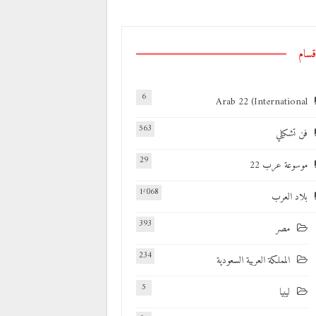
قسام
6
Arab 22 (International
563
فن تشكيلي
29
موسوعة عرب 22
1٬068
بلاد العرب
393
مصر
234
المملكة العربية السعودية
5
ليبيا