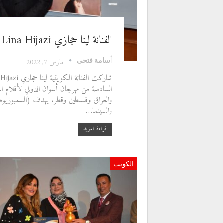
الفنانة لينا حجازي Lina Hijazi وتألق فى مهرجان أسوان الدولي
أسامة فتحى
مارس 7, 2022
والعراق وفلسطين وقطر. يهدف (السمبوزيوم) ل
والسينما…
قراءة المزيد
الكويت