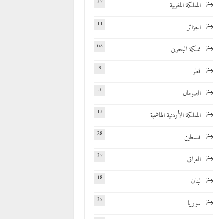
37
المملكة المغربية
11
الجزائر
62
مملكة البحرين
8
قطر
3
الصومال
13
المملكة الأردنية الهاشمية
28
فلسطين
37
العراق
18
لبنان
35
سوريا