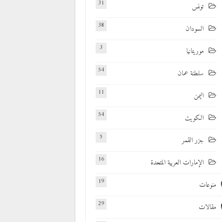
31
تونس
38
السودان
3
موريتانيا
54
سلطنة عمان
11
اليمن
54
الكويت
5
جزر القمر
16
الإمارات العربية المتحدة
19
منوعات
29
مقالات