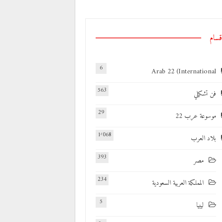
قسام
6
Arab 22 (International
563
فن تشكيلي
29
موسوعة عرب 22
1٬068
بلاد العرب
393
مصر
234
المملكة العربية السعودية
5
ليبيا