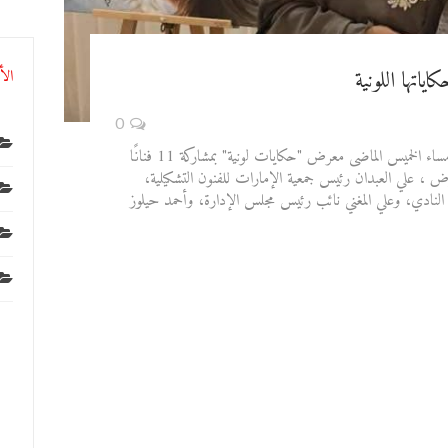
اياتها اللونية
الأ
0
استضاف النادي الثقافي العربي في الشارقة مساء الخميس الماضى معرض "حكايات لونية" بمشاركة 11 فنانًا
رض ، علي العبدان رئيس جمعية الإمارات للفنون التشكيلية،
النادي، وعلي المغني نائب رئيس مجلس الإدارة، وأحمد حيلوز