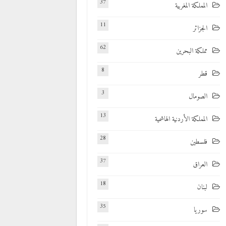
37
المملكة المغربية
11
الجزائر
62
مملكة البحرين
8
قطر
3
الصومال
13
المملكة الأردنية الهاشمية
28
فلسطين
37
العراق
18
لبنان
35
سوريا