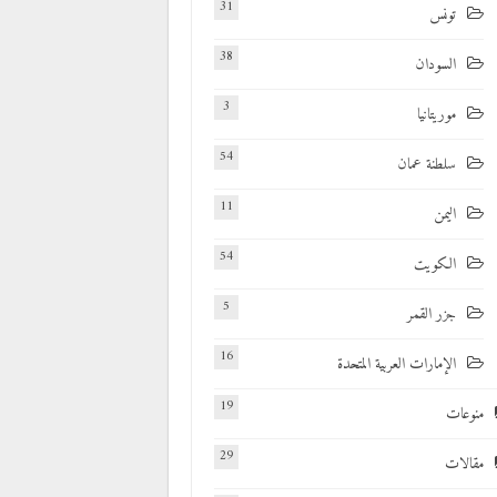
31
تونس
38
السودان
3
موريتانيا
54
سلطنة عمان
11
اليمن
54
الكويت
5
جزر القمر
16
الإمارات العربية المتحدة
19
منوعات
29
مقالات