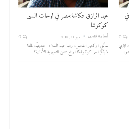
ي
عبد الرازق عكاشة:مصر في لوحات السير
كوكوشا
أسامة فتحى
0
مايو 31, 2018
0
ك الذي
سألني الدكتور الفاضل، رضا عبد السلام متعجبًا، لماذا
 قدر؛…
لايذكر اسم كوكوشكا الرائع ضمن التعبيرية الألمانية؟…