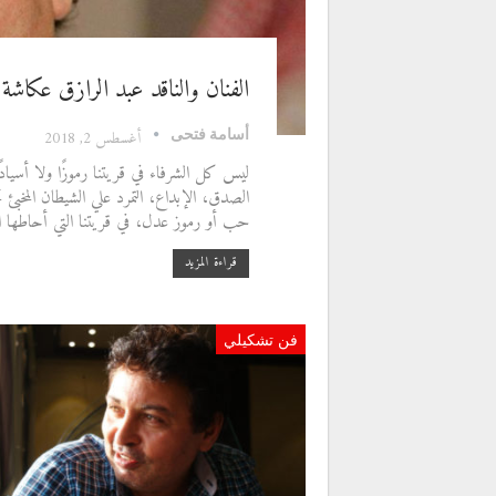
الفنان والناقد عبد الرازق عكاش
أسامة فتحى
أغسطس 2, 2018
ليس كل الشرفاء في قريتنا رموزًا ولا أسيادً
الصدق، الإبداع، التمرد علي الشيطان المخبئ
حب أو رموز عدل، في قريتنا التي أحاطها الظل
قراءة المزيد
فن تشكيلي