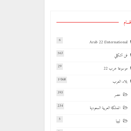
قسام
6
Arab 22 (International
563
فن تشكيلي
29
موسوعة عرب 22
1٬068
بلاد العرب
393
مصر
234
المملكة العربية السعودية
5
ليبيا