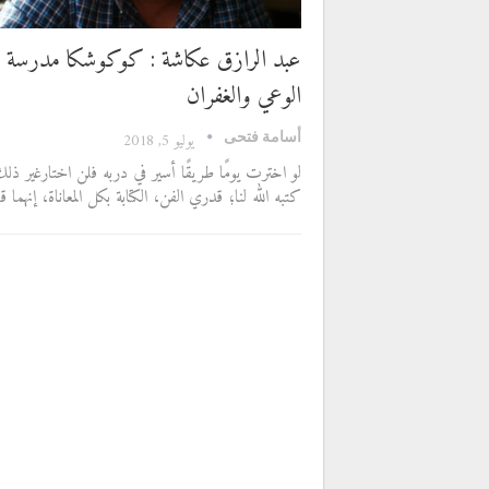
عبد الرازق عكاشة : كوكوشكا مدرسة ف
الوعي والغفران
أسامة فتحى
يوليو 5, 2018
لو اخترت يومًا طريقًا أسير في دربه فلن اختارغير ذل
كتبه الله لنا؛ قدري الفن، الكتابة بكل المعاناة، إنهما