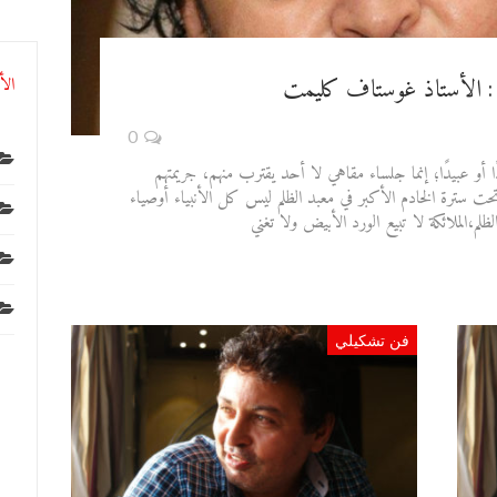
ة : الأستاذ غوستاف كليمت
الأ
0
ا أو عبيدًا؛ إنما جلساء مقاهي لا أحد يقترب منهم، جريمتهم
 تحت سترة الخادم الأكبر في معبد الظلم ليس كل الأنبياء أوصياء
م،الملائكة لا تبيع الورد الأبيض ولا تغني
فن تشكيلي