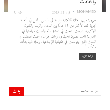
والثقافات
MOHAMED
فبراير 12, 2025
0
عروبة ديب، فنانة تشكيلية مقيمة في باريس، تحمل في أعمالها
تجربة تمتد لأكثر من 35 عامًا بين النحت والرسم والفنون
التركيبية. درست النحت في دمشق، ثم واصلت دراستها في
المدرسة العليا للفنون الجميلة في روان، فرنسا، حيث تعمقت في
البحث الفني وتوسعت في تقنياتها الإبداعية. رحلة فنية بدأت
مبكرًا بدأ
قراءة المزيد