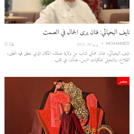
نايف اليحيائي: فنان يرى الجمال في الصمت
MOHAMED
يونيو 20, 2025
0
نايف اليحيائي، فنان عماني شاب من ولاية ضنك، المكان الذي تنطق فيه الطين،
القلاع، والنخيل بحكايات الزمن. هناك، في قلب…
مصر