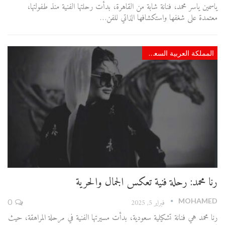
ياسمين ياسر محمد، فنانة شابة من القاهرة، بدأت رحلتها الفنية منذ طفولتها،
معتمدة على شغفها واستكشافها الذاتي للفن…
المملكة العربية السعودية
رنا محمد: رحلة فنية تعكس الجمال والحرية
MOHAMED
فبراير 5, 2025
0
رنا محمد هي فنانة تشكيلية سعودية، بدأت مسيرتها الفنية في مرحلة المراهقة، حيث