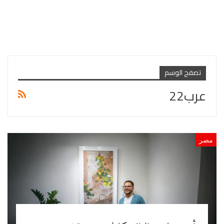
تصفح الوسم
عرب22
مصر