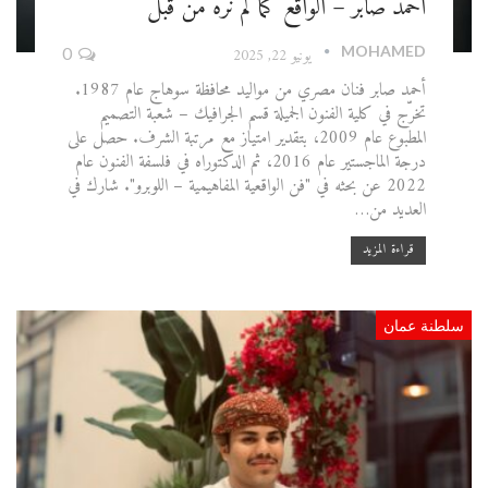
أحمد صابر – الواقع كما لم نره من قبل
MOHAMED
يونيو 22, 2025
0
أحمد صابر فنان مصري من مواليد محافظة سوهاج عام 1987.
تخرّج في كلية الفنون الجميلة قسم الجرافيك – شعبة التصميم
المطبوع عام 2009، بتقدير امتياز مع مرتبة الشرف. حصل على
درجة الماجستير عام 2016، ثم الدكتوراه في فلسفة الفنون عام
2022 عن بحثه في "فن الواقعية المفاهيمية – اللوبرو". شارك في
العديد من…
قراءة المزيد
سلطنة عمان