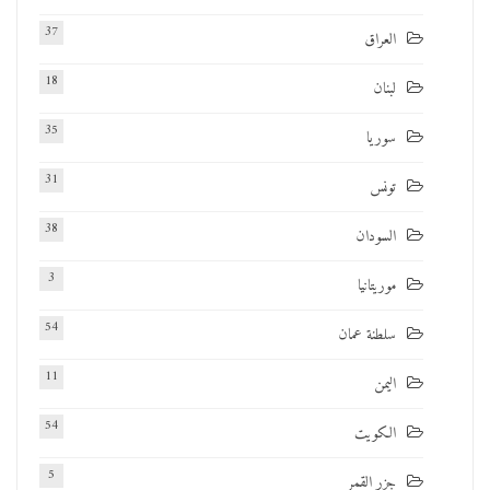
37
العراق
18
لبنان
35
سوريا
31
تونس
38
السودان
3
موريتانيا
54
سلطنة عمان
11
اليمن
54
الكويت
5
جزر القمر