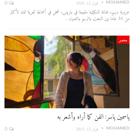
MOHAMED
فبراير 12, 2025
0
عروبة ديب، فنانة تشكيلية مقيمة في باريس، تحمل في أعمالها تجربة تمتد لأكثر
من 35 عامًا بين النحت والرسم والفنون…
مصر
ياسمين ياسر: الفن كما أراه وأشعر به
MOHAMED
فبراير 12, 2025
0