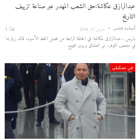
عبدالرازق عكاشة:حق الشعب المهدر عبر صناعة تزييف
التاريخ
أسامة فتحى
مارس 22, 2018
1
باريس ـ عبدالرازق عكاشة: في الحلقة الرابعة من فصل الخط الأسود، قائد زيارتنا
في متحف اللوفر، نهر العشاق وبيت حجيج…
فن تشكيلي