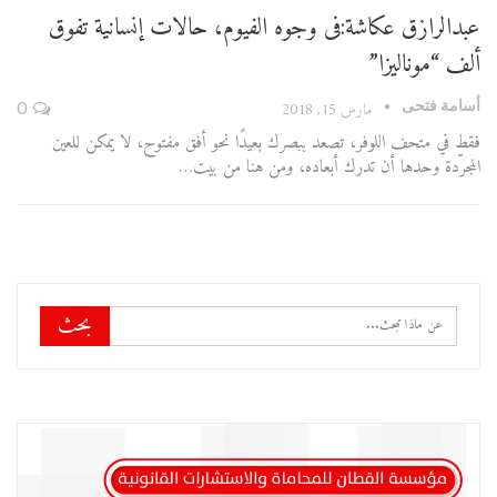
عبدالرازق عكاشة:فى وجوه الفيوم، حالات إنسانية تفوق
ألف “موناليزا”
أسامة فتحى
مارس 15, 2018
0
فقط في متحف اللوفر، تصعد ببصرك بعيدًا نحو أفق مفتوح، لا يمكن للعين
المجرّدة وحدها أن تدرك أبعاده، ومن هنا من بيت…