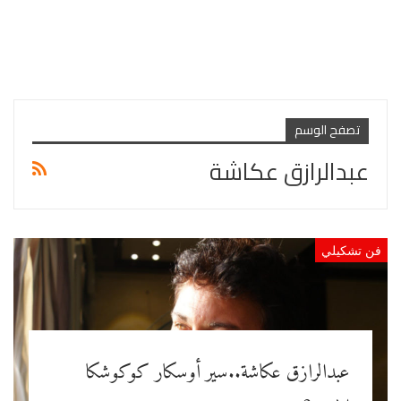
تصفح الوسم
عبدالرازق عكاشة
فن تشكيلي
عبدالرازق عكاشة..سير أوسكار كوكوشكا