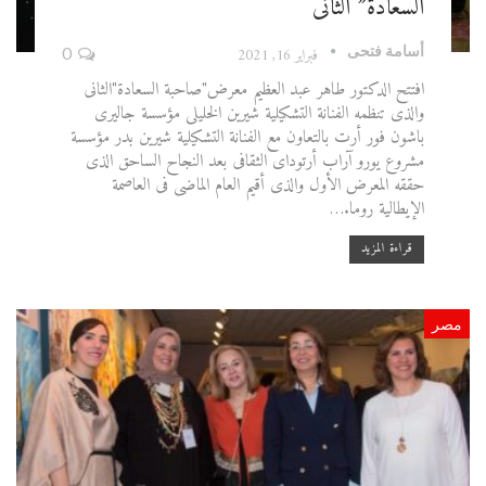
السعادة” الثانى
أسامة فتحى
فبراير 16, 2021
0
افتتح الدكتور طاهر عبد العظيم معرض"صاحبة السعادة"الثانى
والذى تنظمه الفنانة التشكيلية شيرين الخليلى مؤسسة جاليرى
باشون فور أرت بالتعاون مع الفنانة التشكيلية شيرين بدر مؤسسة
مشروع يورو آراب أرتوداى الثقافى بعد النجاح الساحق الذى
حققه المعرض الأول والذى أقيم العام الماضى فى العاصمة
الإيطالية روما.…
قراءة المزيد
مصر