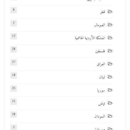
8
قطر
3
الصومال
13
المملكة الأردنية الهاشمية
28
فلسطين
37
العراق
18
لبنان
35
سوريا
31
تونس
38
السودان
3
موريتانيا