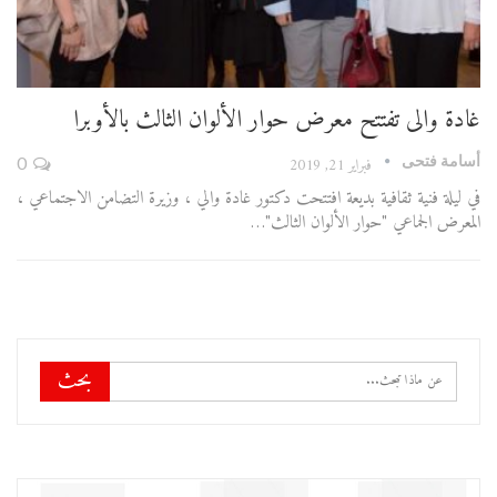
غادة والى تفتتح معرض حوار الألوان الثالث بالأوبرا
أسامة فتحى
فبراير 21, 2019
0
في ليلة فنية ثقافية بديعة افتتحت دكتور غادة والي ، وزيرة التضامن الاجتماعي ،
المعرض الجماعي "حوار الألوان الثالث"…