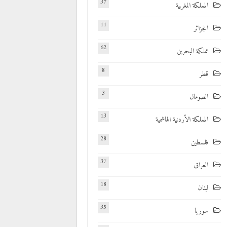
37
المملكة المغربية
11
الجزائر
62
مملكة البحرين
8
قطر
3
الصومال
13
المملكة الأردنية الهاشمية
28
فلسطين
37
العراق
18
لبنان
35
سوريا