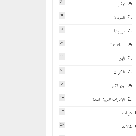
31
تونس
38
السودان
3
موريتانيا
54
سلطنة عمان
11
اليمن
54
الكويت
5
جزر القمر
16
الإمارات العربية المتحدة
19
منوعات
29
مقالات