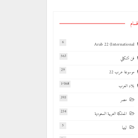
قسام
6
Arab 22 (International
563
فن تشكيلي
29
موسوعة عرب 22
1٬068
بلاد العرب
393
مصر
234
المملكة العربية السعودية
5
ليبيا