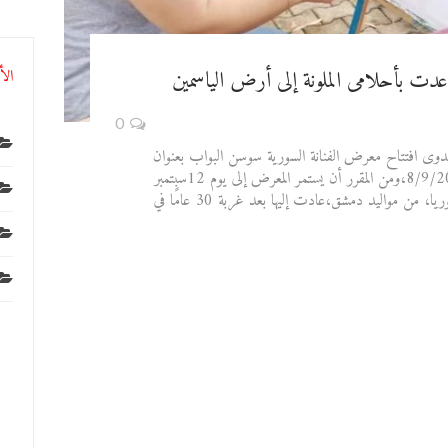
 عدت بأحلامى الملونة إلى أرض الياسمين
الأ
0
العدوى افتتاح معرض الفنانة السورية سوسن البواب بعنوان
"أحلام ملونة"وذلك يوم الأحد،الموافق 8/9/2019،ومن المقرر أن يستمر المعرض إلى يوم 12سبتمبر
الجارى. سوسن البواب،فنانة تشكيلية من سوريا، من مواليد دمشق،عادت إليها بعد غربة 30 عامًا في