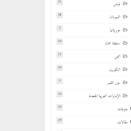
31
تونس
38
السودان
3
موريتانيا
54
سلطنة عمان
11
اليمن
54
الكويت
5
جزر القمر
16
الإمارات العربية المتحدة
19
منوعات
29
مقالات