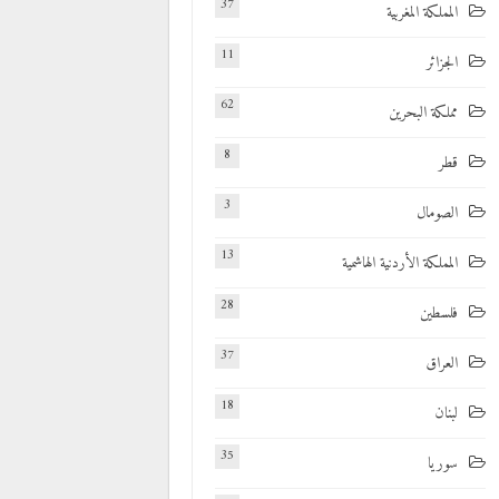
37
المملكة المغربية
11
الجزائر
62
مملكة البحرين
8
قطر
3
الصومال
13
المملكة الأردنية الهاشمية
28
فلسطين
37
العراق
18
لبنان
35
سوريا