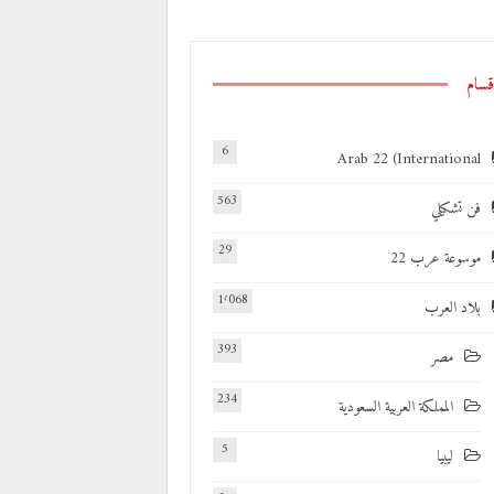
قسام
6
Arab 22 (International
563
فن تشكيلي
29
موسوعة عرب 22
1٬068
بلاد العرب
393
مصر
234
المملكة العربية السعودية
5
ليبيا