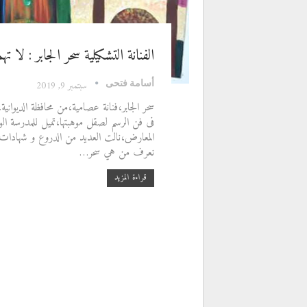
الفنانة التشكيلية سحر الجابر : لا 
أسامة فتحى
سبتمبر 9, 2019
سحر الجابر،فنانة عصامية،من محافظة الديو
المعارض،نالت العديد من الدروع و شهادات 
نعرف من هي سحر…
قراءة المزيد