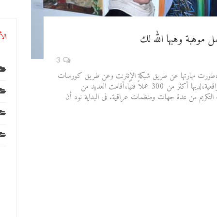
تهمل موهبة وهبها الله لك
الأ
3
انية،طورت مهارتها عن طريق شبكة الإنترنت وعن طريق كورسات
فى فن الرسم لصقل موهبتها،تميل للمدرسة الواقعية،لديها أكثر من 300 عملاً فنيًا،أقامت العديد من
التكريم من عدة جهات ومنظمات عراقية. فى البداية نود أن