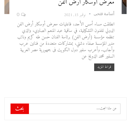
معرض أوسكار أرض الفن
أسامة فتحى
نوفمبر 15, 2021
0
انطلقت مساء أمس الأحد، فاعليات معرض أوسكار أرض الفن
الدولي للفنون التشكيلية، في ساقية عبد المنعم الصاوي، والذي
تنظمه مؤسسة (أرض الفن) برئاسة الفنان حسن طه كريم ونائب
مدير المؤسسة صفاء دشتي، بمشاركات متعددة من فنانين عرب
وأجانب. وأعرب سفير دول الكويت فى جمهورية مصر العربية
السفير محمد الذويخ عن
قراءة المزيد