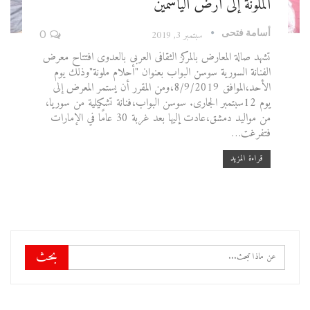
الملونة إلى أرض الياسمين
أسامة فتحى
سبتمبر 3, 2019
0
تشهد صالة المعارض بالمركز الثقافى العربى بالعدوى افتتاح معرض
الفنانة السورية سوسن البواب بعنوان "أحلام ملونة"وذلك يوم
الأحد،الموافق 8/9/2019،ومن المقرر أن يستمر المعرض إلى
يوم 12سبتمبر الجارى. سوسن البواب،فنانة تشكيلية من سوريا،
من مواليد دمشق،عادت إليها بعد غربة 30 عامًا في الإمارات
فتفرغت…
قراءة المزيد