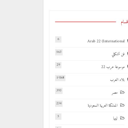
قسام
6
Arab 22 (International
563
فن تشكيلي
29
موسوعة عرب 22
1٬068
بلاد العرب
393
مصر
234
المملكة العربية السعودية
5
ليبيا