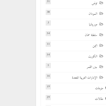
31
تونس
38
السودان
3
موريتانيا
54
سلطنة عمان
11
اليمن
54
الكويت
5
جزر القمر
16
الإمارات العربية المتحدة
19
منوعات
29
مقالات