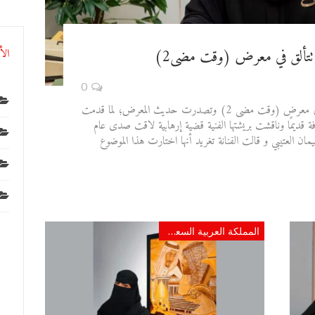
ن تتألق في معرض (وقت مضى2)
الأ
0
شاركت الفنانة تغريد بنت صالح الطاسان في معرض (وقت مضى 2) وتصدرت حديث المعرض؛ لما قدمت
قديمًا وناقشت بريشتها الفنية قضية إرهابية لاقت صدى عام
مان العتيبي و قالت الفنانة تغريد أنها اختارت هذا الموضوع
المملكة العربية السعودية