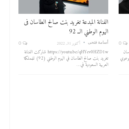
الفنانة المبدعة تغريد بنت صالح الطاسان فى
اليوم الوطني الــ 92
أسامة فتحى
0
أكتوبر 31, 2022
0
سان
https://youtu.be/qHYev0HZD1w شاركت الفنانة
توعوي
تغريد بنت صالح الطاسان في اليوم الوطني (92) للمملكة
العربية السعودية في…