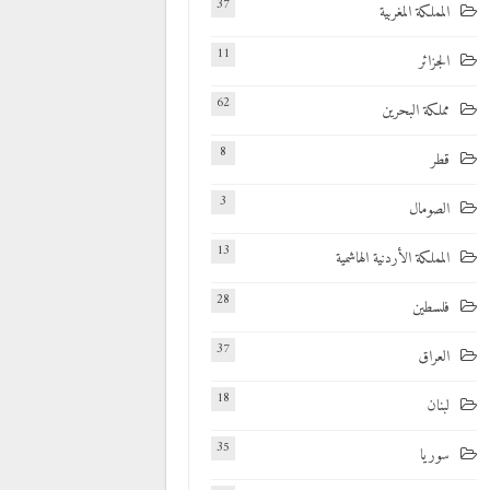
37
المملكة المغربية
11
الجزائر
62
مملكة البحرين
8
قطر
3
الصومال
13
المملكة الأردنية الهاشمية
28
فلسطين
37
العراق
18
لبنان
35
سوريا