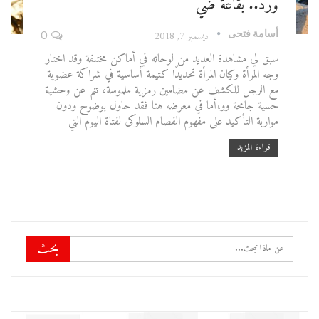
ورد.. بقاعة ضي
أسامة فتحى
ديسمبر 7, 2018
0
سبق لي مشاهدة العديد من لوحاته في أماكن مختلفة وقد اختار
وجه المرأة وكيان المرأة تحديدًا كتيمة أساسية في شراكة عضوية
مع الرجل للكشف عن مضامين رمزية ملموسة، تنم عن وحشية
حسية جامحة وو،أما في معرضه هنا فقد حاول بوضوح ودون
مواربة التأكيد على مفهوم الفصام السلوكى لفتاة اليوم التي
قراءة المزيد