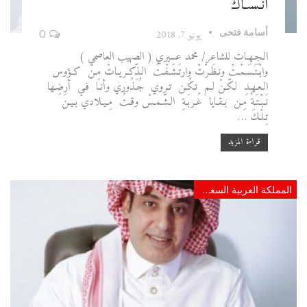
أنْـسىـاكْ
أسامة فتحى
يونيو 7, 2018
0
الـجِـهـات للشاعر/ محمد عسيري ( الصهيب العاصمي )
وابْـتَـسَـمْـتْ ونـظَـرْتْ وارتَـشَـفْـتُ الـذِّكـريـاتْ مِـن كـؤوس
الـعـهـدِ لـكّـنْ لـم تـكُـن تـروي جُـذُوري وأنـا فـي أرضِـها
نَـبْـتَـةٌ مِـن بـقـايا غُـربَـةِ الـشّـمـسْ وقـتُ مِـيـلادي بـيـنَ
تِـلْـكَ …
قراءة المزيد
المملكة العربية السعودية