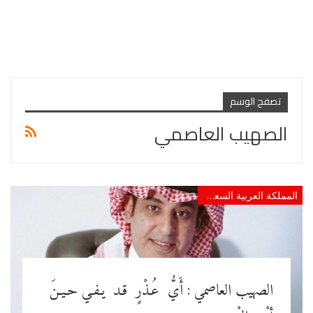
تصفح الوسم
الصهيب العاصمي
المملكة العربية السعودية
الصهيب العاصمي : أَيُّ عُـذْرٍ قـد يـفـي حـيـنَ