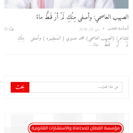
الصهيب العاصمي: وأصفى مِنْكِ لَمْ أرَ قَـطُّ ماءً
أسامة فتحى
مايو 25, 2018
0
للشاعر/ (الصهيب العاصمي) محمد عسيري ( الـمَـطِـيـره ) وأصفى مِنْكِ
لَمْ أرَ قَـطُّ ماءً…