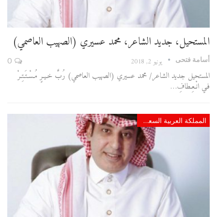
المستحيل، جديد الشاعر، محمد عسيري (الصهيب العاصمي)
أسامة فتحى
يونيو 2, 2018
0
المستحيل جديد الشاعر/ محمد عسيري (الصهيب العاصمي) رُبَّ خـيـرٍ مُـسْـتَـتِـرْ
فـي انْـعِـطافِ…
المملكة العربية السعودية