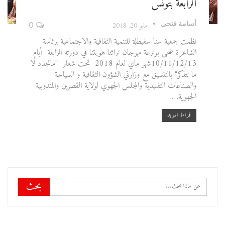
الرابعة بتونس
أسامة فتحى
مايو 20, 2018
0
نظمت جمعية سنا سفيطلة للتنمية الثقافية والاجتماعية برئاسة
الشاعرة ضحى بوترعة مهرجان تراثنا هويتنا في دورته الرابعة أيام
10/11/12/13شهر ماي لعام 2018 تحت شعار "مانجدد لا
ما نتذكر" بالتنسيق مع وزارتي الشؤون الثقافية و السياحة
والصناعات التقليدية والمجلس الجهوي لولاية القصرين والمندوبية
الجهوية…
قراءة المزيد