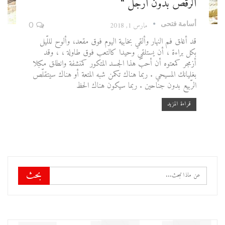
الرقص بدون أرجل “
أسامة فتحى
مارس 1, 2018
0
قد أغلق فم النهار وألقي بخابية اليوم فوق مقعد، وألوح لللّيل
بكل براءة ، أن يستلقي وحيدا كالتعب فوق طاولة ، ، وقد
أزمجر كمعتوه أن أحبّ هذا الجسد المتكور كمنشفة وانطلق مكبلا
بغليانك المسيحي . ربما هناك تكمن شبه المتعة أو هناك سيتقلّص
الرّبيع بدون جناحين . ربما سيكون هناك الحظ
قراءة المزيد