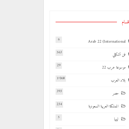
قسام
6
Arab 22 (International
563
فن تشكيلي
29
موسوعة عرب 22
1٬068
بلاد العرب
393
مصر
234
المملكة العربية السعودية
5
ليبيا