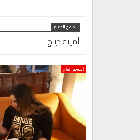
تصفح الوسم
أمينة دياج
القسم العام