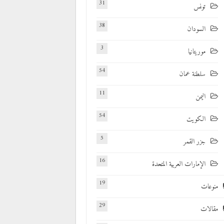
31
تونس
38
السودان
3
موريتانيا
54
سلطنة عمان
11
اليمن
54
الكويت
5
جزر القمر
16
الإمارات العربية المتحدة
19
منوعات
29
مقالات