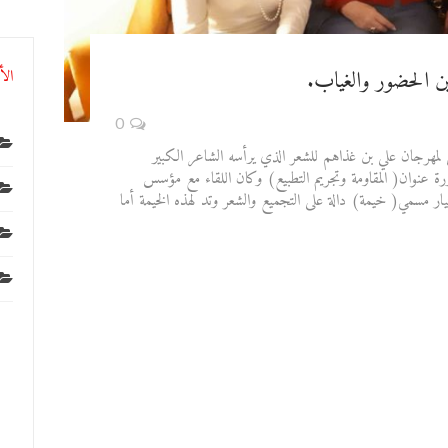
ين الحضور والغياب.
الأ
0
سي لمهرجان علي بن غذاهم للشعر الذي يرأسه الشاعر الكبير
ورة عنوان( المقاومة وتجريم التطبيع) وكان اللقاء مع مؤسس
ار مسمي( خيمة) دالة على التجميع والشعر وتد لهذه الخيمة أما