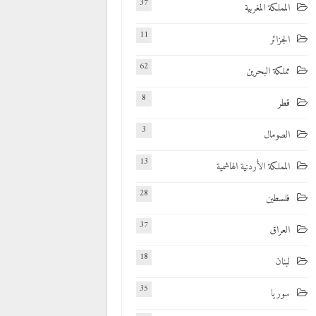
37
المملكة المغربية
11
الجزائر
62
مملكة البحرين
8
قطر
3
الصومال
13
المملكة الأردنية الهاشمية
28
فلسطين
37
العراق
18
لبنان
35
سوريا