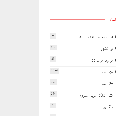
قسام
6
Arab 22 (International
563
فن تشكيلي
29
موسوعة عرب 22
1٬068
بلاد العرب
393
مصر
234
المملكة العربية السعودية
5
ليبيا