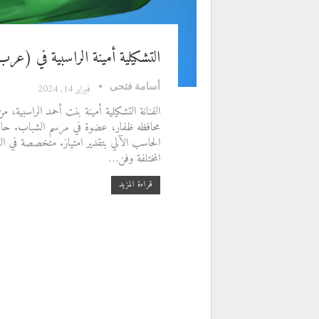
التشكيلية أمينة الراسبية في (عرب 22) للفنون التشكيل
أسامة فتحى
فبراير 14, 2024
الفنانة التشكيلية أمينة بنت أحمد الراسبية، م
محافظه ظفار، عضوة في مرسم الشباب. حا
الحاسب الآلي بتقدير امتياز. متخصصة في ا
المختلفة وفن…
قراءة المزيد