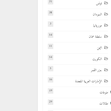
31
تونس
38
السودان
3
موريتانيا
54
سلطنة عمان
11
اليمن
54
الكويت
5
جزر القمر
16
الإمارات العربية المتحدة
19
منوعات
29
مقالات