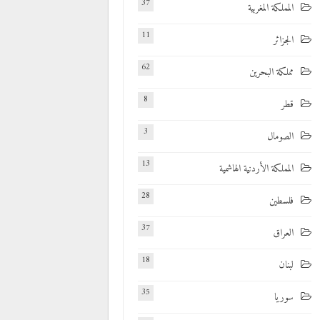
37
المملكة المغربية
11
الجزائر
62
مملكة البحرين
8
قطر
3
الصومال
13
المملكة الأردنية الهاشمية
28
فلسطين
37
العراق
18
لبنان
35
سوريا