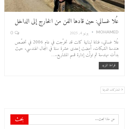
عُلا غساني: حين قادها الفن من الخارج إلى الداخل
MOHAMED
يونيو 4, 2025
0
عُلا غساني، فنانة لبنانية كانت قد تخرّجت في عام 2006 في تخصّص
هندسة الشبكات. أمضت إحدى عشرة سنة في المجال الهندسي، حيث
بدأت مهندسة ثم تولّت إدارة قسم المشاريع.…
قراءة المزيد
المشاركات القديمة