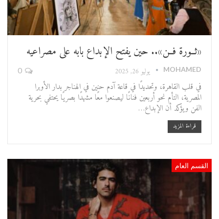
«ثــورة فــن».. حين يفتح الإبداع بابه على مصراعيه
MOHAMED
يوليو 26, 2025
0
في قلب القاهرة، وتحديدًا في قاعة آدم حنين في الهناجر بدار الأوبرا
المصرية، التأم نحو أربعين فنانًا ليصنعوا معًا مشهدًا بصريًا يحتفي بحرية
الفن ويؤكد أن الإبداع…
قراءة المزيد
القسم العام