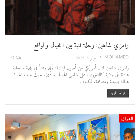
رامزي شاهين: رحلة فنية بين الخيال والواقع
MOHAMED
يوليو 6, 2025
0
رامزي شاهين فنان أمريكي من أصول لبنانية، وُلِد ونشأ في بلدة ساحلية
هادئة في ولاية كاليفورنيا، على شاطئ المحيط الهادئ، حيث بدت الحياة
هناك بسيطة ومتناغمة. لكنه،…
قراءة المزيد
العراق