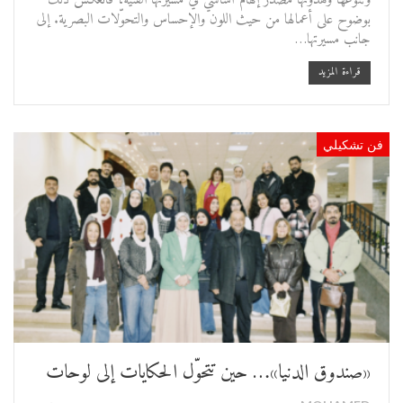
وتنوّعها وهدوئها مصدر إلهام أساسي في مسيرتها الفنية، فانعكس ذلك
بوضوح على أعمالها من حيث اللون والإحساس والتحوّلات البصرية. إلى
جانب مسيرتها…
قراءة المزيد
فن تشكيلي
«صندوق الدنيا»… حين تتحوّل الحكايات إلى لوحات