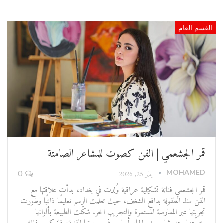
القسم العام
قمر الجشعمي | الفن كصوت للمشاعر الصامتة
MOHAMED
يناير 25, 2026
0
قمر الجشعمي فنانة تشكيلية عراقية وُلدت في بغداد، بدأت علاقتها مع
الفن منذ الطفولة بدافع الشغف، حيث تعلّمت الرسم تعليمًا ذاتيًا وطوّرت
تجربتها عبر الممارسة المستمرة والتجريب الحر. شكّلت الطبيعة بألوانها