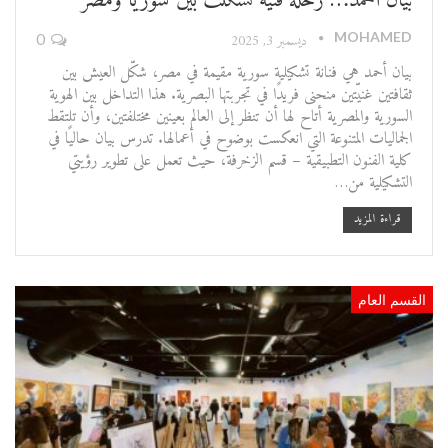
بيان أحمد… رحلة فنية تشكّلت بين سوريا ومصر
MOHAMED
ديسمبر 3, 2025
0
بيان أحمد هي فنانة تشكيلية سورية مقيمة في مصر، شكّل العيش بين
ثقافتين غنيّتين منحنى فريدًا في تجربتها البصرية. هذا التداخل بين الهوية
السورية والمصرية أتاح لها أن تنظر إلى العالم بعينين مختلفتين، وأن تلتقط
الجماليات المتنوعة التي انعكست بوضوح في أعمالها. تدرس بيان حاليًا في
كلية الفنون التطبيقية – قسم الزخرفة، حيث تعمل على تطوير رؤيتي
التشكيلية من…
قراءة المزيد
القسم العام