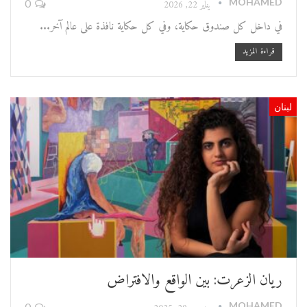
MOHAMED
يناير 22, 2026
0
في داخل كل صندوق حكاية، وفي كل حكاية نافذة على عالم آخر...
قراءة المزيد
لبنان
ريان الزعرت: بين الواقع والافتراض
MOHAMED
0