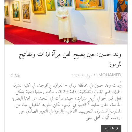
وعد حسين: حين يصبح الفن مرآة للذات ومفاتيح
للرموز
MOHAMED
يوليو 5, 2025
0
وُلدت وعد حسين في محافظة ديالى – العراق، وتخرجت في كلية الفنون
الجميلة، قسم الفنون التشكيلية، دفعة 2020. بدأت رحلتها الفنية بشكل
فعلي قبل حوالي أربع سنوات، حيث بدأت في البحث عن لغتها البصرية
الخاصة. تلقت تعليمًا أكاديميًا في الرسم، لكن تطورها الحقيقي جاء من
الممارسة المستمرة، التجريب، التأمل، والرغبة في التعبير الصادق عن
الذات. ألوان تحمل معنى
قراءة المزيد