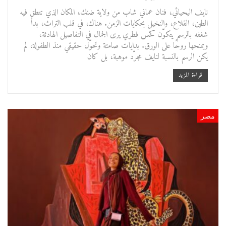
نايف اليحيائي، فنان عماني شاب من ولاية ضنك، المكان الذي تنطق فيه
الطين، القلاع، والنخيل بحكايات الزمن. هناك، في قلب التراث، بدأ
شغفه بالرسم يتكوّن كحس فطري يرى الجمال في التفاصيل الهادئة،
ويمنحها روحًا على الورق. بدايات صامتة وتحوّل حقيقي منذ الطفولة، لم
يكن الرسم بالنسبة لنايف مجرّد موهبة، بل كان
قراءة المزيد
مصر