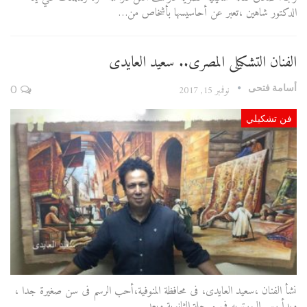
الدكتور شاهين ،تعبر عن أحاسيسها بأشخاص من…
الفنان التشكيلى المصرى.. سعيد العايدى
أسامة فتحى
نوفمبر 15, 2017
0
فن تشكيلي
نشأ الفنان ،سعيد العايدى، فى محافظة المنوفية،أحب الرسم فى سن صغيرة جدا ،
وبدأ رسم البورتريه فى مرحلة الثانوية وبعد…