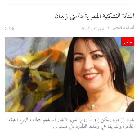
الفنانة التشكيلية المصرية د/منى زيدان
أسامة فتحى
نوفمبر 10, 2017
0
مصر
يقول ((جون رسكن ))"أن روح الشرير لاتقدر أن تفهم الجمال ، الروح الحية،
الطاهرة والشريفة هي وحدها القادرة على فهمها …