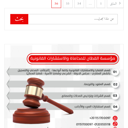
السابق
1
…
54
55
56