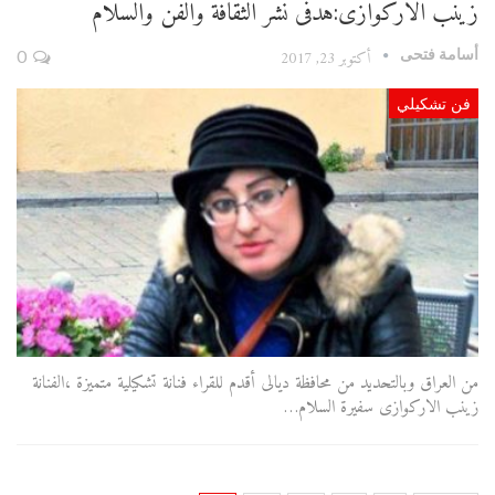
زينب الاركوازى:هدفى نشر الثقافة والفن والسلام
أسامة فتحى
أكتوبر 23, 2017
0
فن تشكيلي
من العراق وبالتحديد من محافظة ديالى أقدم للقراء فنانة تشكيلية متميزة ،الفنانة
زينب الاركوازى سفيرة السلام…