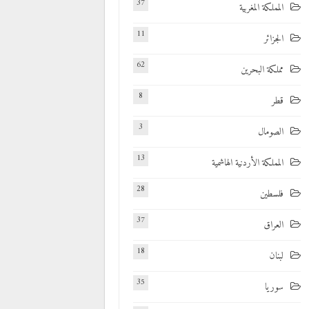
37
المملكة المغربية
11
الجزائر
62
مملكة البحرين
8
قطر
3
الصومال
13
المملكة الأردنية الهاشمية
28
فلسطين
37
العراق
18
لبنان
35
سوريا