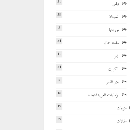
31
تونس
38
السودان
3
موريتانيا
54
سلطنة عمان
11
اليمن
54
الكويت
5
جزر القمر
16
الإمارات العربية المتحدة
19
منوعات
29
مقالات