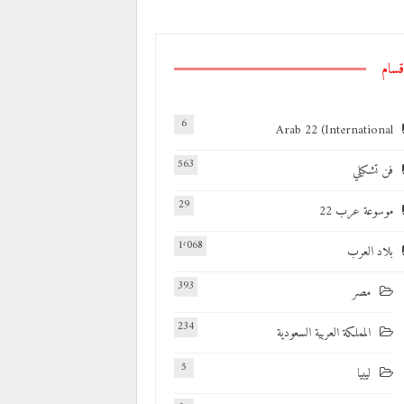
قسام
6
Arab 22 (International
563
فن تشكيلي
29
موسوعة عرب 22
1٬068
بلاد العرب
393
مصر
234
المملكة العربية السعودية
5
ليبيا