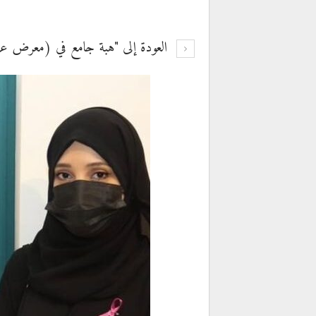
العودة إلى "هبة جامع في (معرض عرب 22 أون لاين) للفنون الت