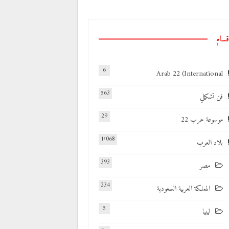
قسام
6
Arab 22 (International
563
فن تشكيلي
29
موسوعة عرب 22
1٬068
بلاد العرب
393
مصر
234
المملكة العربية السعودية
5
ليبيا