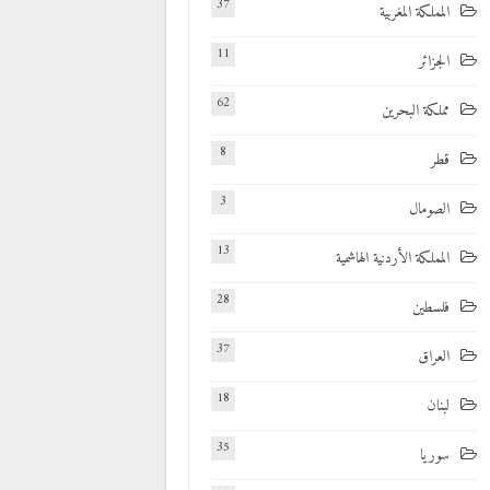
37
المملكة المغربية
11
الجزائر
62
مملكة البحرين
8
قطر
3
الصومال
13
المملكة الأردنية الهاشمية
28
فلسطين
37
العراق
18
لبنان
35
سوريا