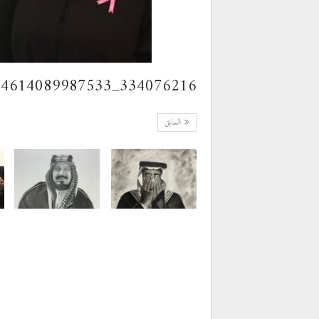
334076216_554614089987533_1631595103562107280_n
السابق