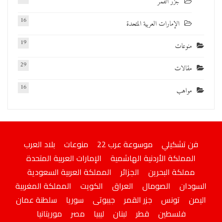
جزر القمر
16
الإمارات العربية المتحدة
19
منوعات
29
مقالات
16
مواهب
فن تشكيلي
موسوعة عرب 22
منوعات
بلاد العرب
المملكة الأردنية الهاشمية
الإمارات العربية المتحدة
مملكة البحرين
الجزائر
المملكة العربية السعودية
السودان
الصومال
العراق
الكويت
المملكة المغربية
اليمن
تونس
جزر القمر
جيبوتى
سوريا
سلطنة عمان
فلسطين
قطر
لبنان
ليبيا
مصر
موريتانيا