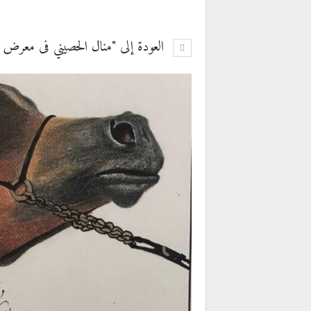
العودة إلى "منال الحصيني فى معرض (عرب 22 أون لاين) للفنو