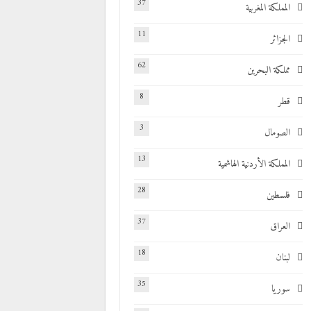
37
المملكة المغربية
11
الجزائر
62
مملكة البحرين
8
قطر
3
الصومال
13
المملكة الأردنية الهاشمية
28
فلسطين
37
العراق
18
لبنان
35
سوريا