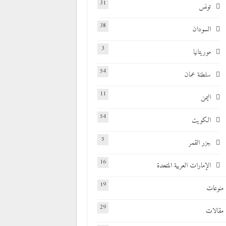
31
تونس
38
السودان
3
موريتانيا
54
سلطنة عمان
11
اليمن
54
الكويت
5
جزر القمر
16
الإمارات العربية المتحدة
19
منوعات
29
مقالات