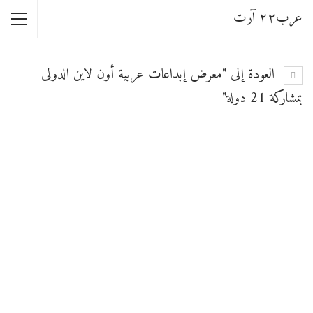
عرب٢٢ آرت
العودة إلى "معرض إبداعات عربية أون لاين الدولى
بمشاركة 21 دولة"