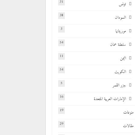
31
تونس
38
السودان
3
موريتانيا
54
سلطنة عمان
11
اليمن
54
الكويت
5
جزر القمر
16
الإمارات العربية المتحدة
19
منوعات
29
مقالات