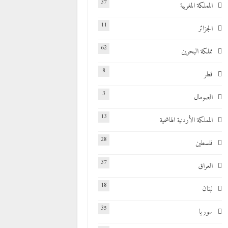
37
المملكة المغربية
11
الجزائر
62
مملكة البحرين
8
قطر
3
الصومال
13
المملكة الأردنية الهاشمية
28
فلسطين
37
العراق
18
لبنان
35
سوريا