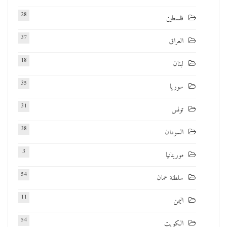
28
فلسطين
37
العراق
18
لبنان
35
سوريا
31
تونس
38
السودان
3
موريتانيا
54
سلطنة عمان
11
اليمن
54
الكويت