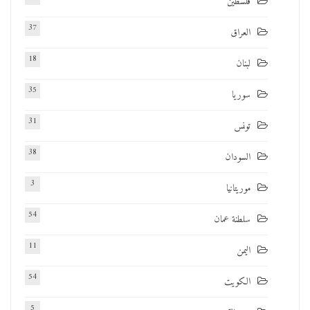
فلسطين
37
العراق
18
لبنان
35
سوريا
31
تونس
38
السودان
3
موريتانيا
54
سلطنة عمان
11
اليمن
54
الكويت
5