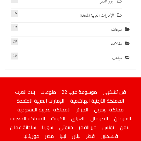
جزر القمر
16
الإمارات العربية المتحدة
19
منوعات
29
مقالات
16
مواهب
فن تشكيلي
موسوعة عرب 22
منوعات
بلاد العرب
المملكة الأردنية الهاشمية
الإمارات العربية المتحدة
مملكة البحرين
الجزائر
المملكة العربية السعودية
السودان
الصومال
العراق
الكويت
المملكة المغربية
اليمن
تونس
جزر القمر
جيبوتى
سوريا
سلطنة عمان
فلسطين
قطر
لبنان
ليبيا
مصر
موريتانيا