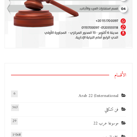
الأقسام
6
Arab 22 (International
563
فن تشكيلي
29
موسوعة عرب 22
1٬068