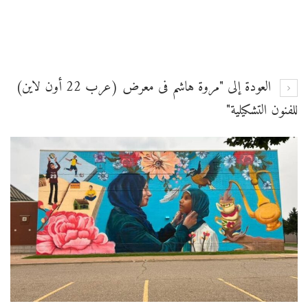
العودة إلى "مروة هاشم فى معرض (عرب 22 أون لاين)
للفنون التشكيلية"