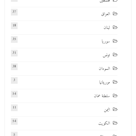
فلسطين
37
العراق
18
لبنان
35
سوريا
31
تونس
38
السودان
3
موريتانيا
54
سلطنة عمان
11
اليمن
54
الكويت
5