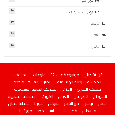
جزر القمر
16
الإمارات العربية المتحدة
19
منوعات
29
مقالات
16
مواهب
فن تشكيلي
موسوعة عرب 22
منوعات
بلاد العرب
المملكة الأردنية الهاشمية
الإمارات العربية المتحدة
مملكة البحرين
الجزائر
المملكة العربية السعودية
السودان
الصومال
العراق
الكويت
المملكة المغربية
اليمن
تونس
جزر القمر
جيبوتى
سوريا
سلطنة عمان
فلسطين
قطر
لبنان
ليبيا
مصر
موريتانيا