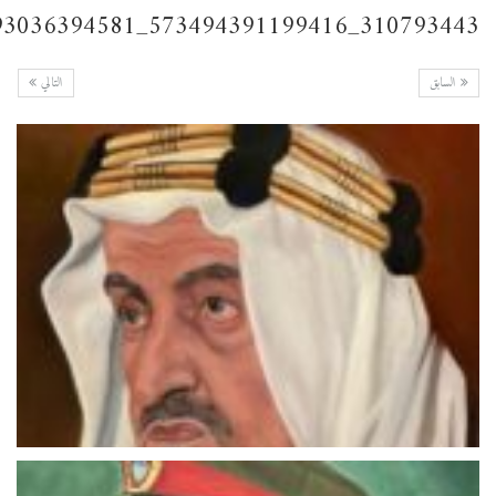
310793443_573494391199416_669106293036394581_n
السابق
التالي