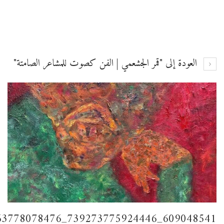
العودة إلى "قمر الجشعمي | الفن كصوت للمشاعر الصامتة"
609048541_739273775924446_5297331563778078476_n