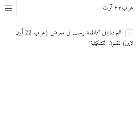
عرب٢٢ آرت
العودة إلى "فاطمة رجب فى معرض (عرب 22 أون
لاين) للفنون التشكيلية"