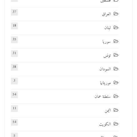
فلسطين
37
العراق
18
لبنان
35
سوريا
31
تونس
38
السودان
3
موريتانيا
54
سلطنة عمان
11
اليمن
54
الكويت
5