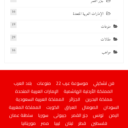
جزر القمر
16
الإمارات العربية المتحدة
19
منوعات
29
مقالات
16
مواهب
فن تشكيلي
موسوعة عرب 22
منوعات
بلاد العرب
المملكة الأردنية الهاشمية
الإمارات العربية المتحدة
مملكة البحرين
الجزائر
المملكة العربية السعودية
السودان
الصومال
العراق
الكويت
المملكة المغربية
اليمن
تونس
جزر القمر
جيبوتى
سوريا
سلطنة عمان
فلسطين
قطر
لبنان
ليبيا
مصر
موريتانيا