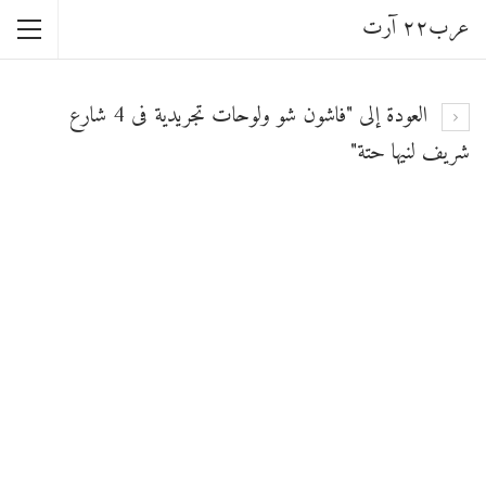
عرب٢٢ آرت
العودة إلى "فاشون شو ولوحات تجريدية فى 4 شارع
شريف لنيها حتة"