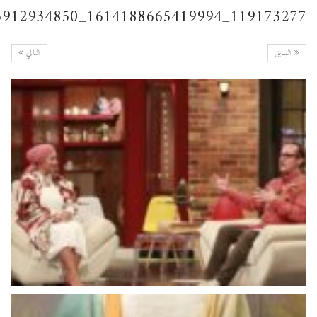
119173277_1614188665419994_8727595215912934850_n
السابق
التالي