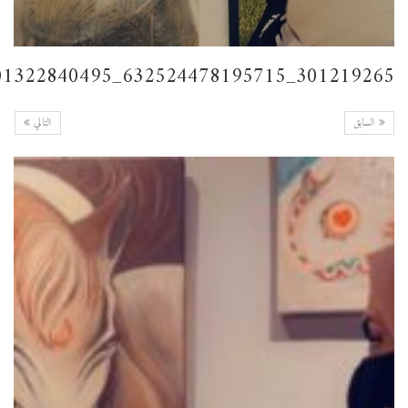
301219265_632524478195715_1176013901322840495_n
السابق
التالي