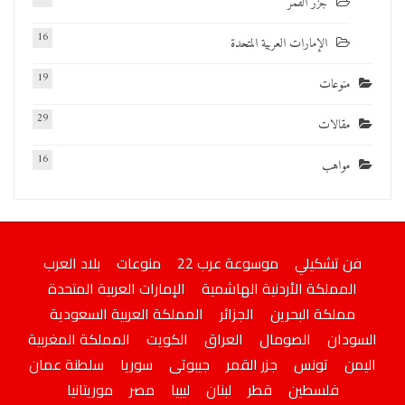
جزر القمر
16
الإمارات العربية المتحدة
19
منوعات
29
مقالات
16
مواهب
فن تشكيلي
موسوعة عرب 22
منوعات
بلاد العرب
المملكة الأردنية الهاشمية
الإمارات العربية المتحدة
مملكة البحرين
الجزائر
المملكة العربية السعودية
السودان
الصومال
العراق
الكويت
المملكة المغربية
اليمن
تونس
جزر القمر
جيبوتى
سوريا
سلطنة عمان
فلسطين
قطر
لبنان
ليبيا
مصر
موريتانيا