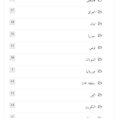
فلسطين
37
العراق
18
لبنان
35
سوريا
31
تونس
38
السودان
3
موريتانيا
54
سلطنة عمان
11
اليمن
54
الكويت
5