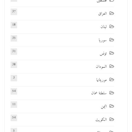
فلسطين
37
العراق
18
لبنان
35
سوريا
31
تونس
38
السودان
3
موريتانيا
54
سلطنة عمان
11
اليمن
54
الكويت
5