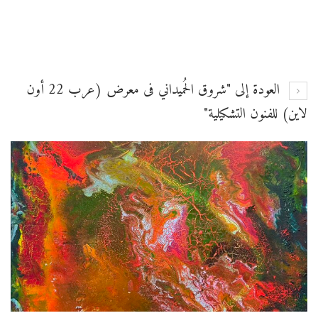
العودة إلى "شروق الحُميداني فى معرض (عرب 22 أون
لاين) للفنون التشكيلية"