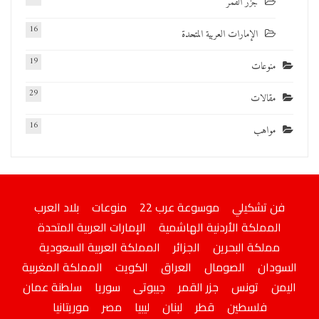
جزر القمر
16
الإمارات العربية المتحدة
19
منوعات
29
مقالات
16
مواهب
فن تشكيلي
موسوعة عرب 22
منوعات
بلاد العرب
المملكة الأردنية الهاشمية
الإمارات العربية المتحدة
مملكة البحرين
الجزائر
المملكة العربية السعودية
السودان
الصومال
العراق
الكويت
المملكة المغربية
اليمن
تونس
جزر القمر
جيبوتى
سوريا
سلطنة عمان
فلسطين
قطر
لبنان
ليبيا
مصر
موريتانيا